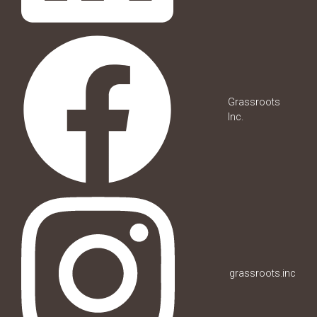
Grassroots
Inc.
grassroots.inc