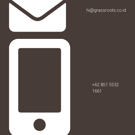
hi@grassroots.co.id
+62 851 5532
1661