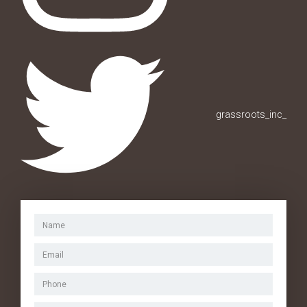
grassroots_inc_