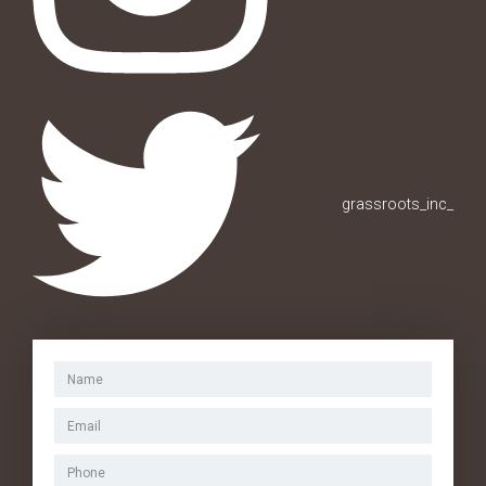
grassroots_inc_