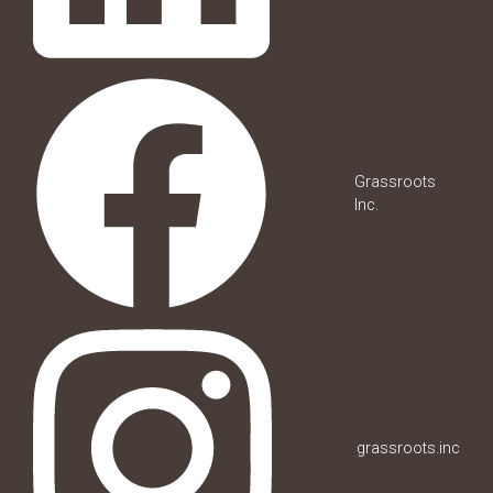
Grassroots
Inc.
grassroots.inc